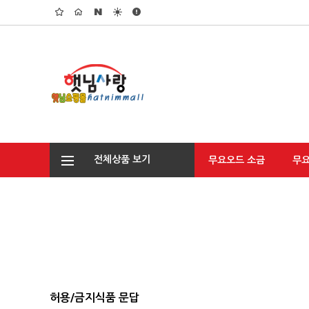
전체상품 보기
무요오드 소금
무
허용/금지식품 문답