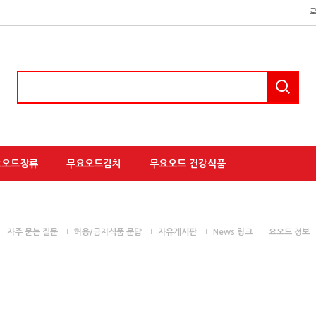
요오드장류
무요오드김치
무요오드 건강식품
자주 묻는 질문
허용/금지식품 문답
자유게시판
News 링크
요오드 정보