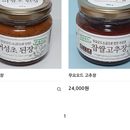
된장
무요오드 고추장
24,000원
1