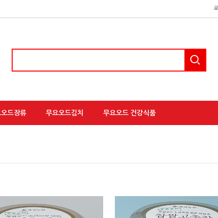
요오드장류
무요오드김치
무요오드 건강식품