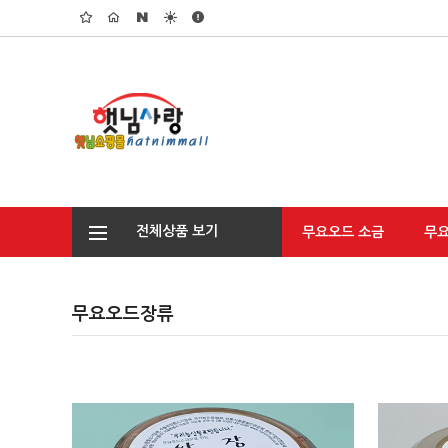
전체상품 보기
무요오드 소금
무
무요오드장류