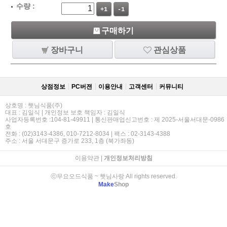
수량 :
+1
-1
구매하기
장바구니
관심상품
상점정보
PC버젼
이용안내
고객센터
커뮤니티
상호명 : 햇님식품(주)
대표 : 김일식 | 개인정보 보호 책임자 : 김일식
사업자등록번호 :104-81-49911 | 통신판매업신고번호 : 제 2025-서울서대문-0986
호
전화 : (02)3143-4386, 010-7212-8034 | 팩스 : 02-3143-4388
주소 : 서울 서대문구 증가로 233, 1층 (북가좌동)
이용약관
|
개인정보처리방침
ⓒ무요오드식품 ~ 햇님사랑 All rights reserved.
Make
Shop