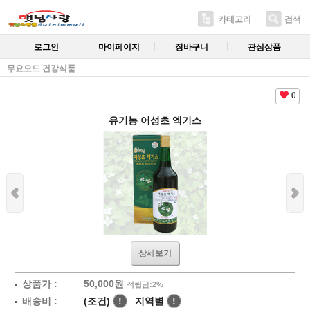
카테고리
검색
로그인
마이페이지
장바구니
관심상품
무요오드 건강식품
0
유기농 어성초 엑기스
상세보기
상품가 :
50,000
원
적립금:2%
배송비 :
(조건)
!
지역별
!