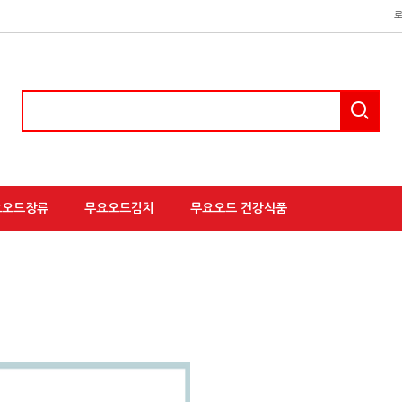
요오드장류
무요오드김치
무요오드 건강식품