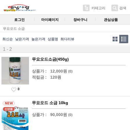
카테고리
검색
로그인
마이페이지
장바구니
관심상품
무요오드 소금
최신순
낮은가격
높은가격
상품명
최다리뷰
1 - 2
무요오드소금(450g)
상품가 :
12,000원
(0)
적립금 :
120원
0
무요오드 소금 10kg
상품가 :
90,000원
(0)