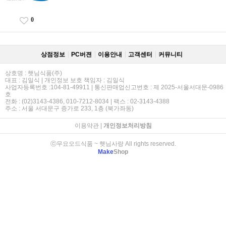
0
상점정보
PC버젼
이용안내
고객센터
커뮤니티
상호명 : 햇님식품(주)
대표 : 김일식 | 개인정보 보호 책임자 : 김일식
사업자등록번호 :104-81-49911 | 통신판매업신고번호 : 제 2025-서울서대문-0986
호
전화 : (02)3143-4386, 010-7212-8034 | 팩스 : 02-3143-4388
주소 : 서울 서대문구 증가로 233, 1층 (북가좌동)
이용약관
|
개인정보처리방침
ⓒ무요오드식품 ~ 햇님사랑 All rights reserved.
Make
Shop