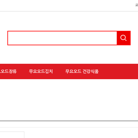
요오드장류
무요오드김치
무요오드 건강식품