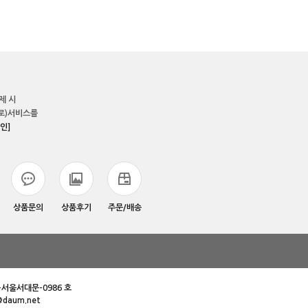
제 시
로)서비스를
인]
상품문의
상품후기
주문/배송
-서울서대문-0986 호
@daum.net